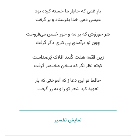
بارِ غمی که خاطِر ما خسته کرده بود
عیسی دمی خدا بفرستاد و بر گرفت
هر حوروَش که بر مه و خور حُسن می‌فروخت
چون تو درآمدی پی کاری دگر گرفت
زین قصّه هفت گُنبد افلاک پُرصداست
کوته نظر نگر که سخن مختصر گرفت
حافظ تو این دعا ز که آموختی که یار
تعویذ کرد شعر تو را و به زر گرفت
نمایش تفسیر