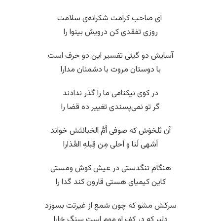
‌ ای صاحب کرامت شکرانه‌ی سلامت
روزی تفقدی کن درویش بینوا را
آسایش دو گیتی تفسیر این دو حرف است
با دوستان مروت با دشمنان مدارا
در کوی نیکنامی ما را گذر ندادند
گر تو نمی‌پسندی تغییر ده قضا را
آن تَلخوَش که صوفی اُمُّ الخبائثش خواند
اَشهی لَنا و اَحلی مِن قِبلهِ العُذارا
هنگام تنگدستی در عیش کوش ومستی
کاین کیمیای هستی قارون کند گدا را
سرکش مشو که چون شمع از غیرتت بسوزد
دلبر که در کف او موم است سنگ خارا